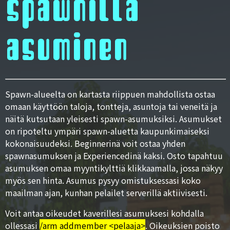
spawnilla
asuminen
Spawn-alueelta on kartasta riippuen mahdollista ostaa
omaan käyttöön taloja, tontteja, asuntoja tai veneitä ja
näitä kutsutaan yleisesti spawn-asumuksiksi. Asumukset
on ripoteltu ympäri spawn-aluetta kaupunkimaiseksi
kokonaisuudeksi. Beginnerinä voit ostaa yhden
spawnasumuksen ja Experiencedinä kaksi. Osto tapahtuu
asumuksen omaa myyntikylttiä klikkaamalla, jossa näkyy
myös sen hinta. Asumus pysyy omistuksessasi koko
maailman ajan, kunhan pelailet serverillä aktiivisesti.
Voit antaa oikeudet kaverillesi asumuksesi kohdalla
ollessasi
/arm addmember <pelaaja>
. Oikeuksien poisto