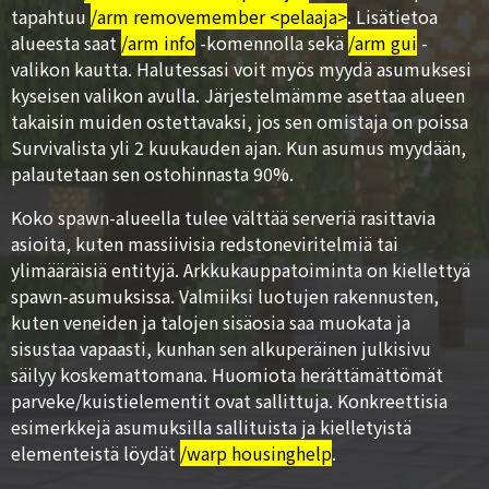
tapahtuu
/arm removemember <pelaaja>
. Lisätietoa
alueesta saat
/arm info
-komennolla sekä
/arm gui
-
valikon kautta. Halutessasi voit myös myydä asumuksesi
kyseisen valikon avulla. Järjestelmämme asettaa alueen
takaisin muiden ostettavaksi, jos sen omistaja on poissa
Survivalista yli 2 kuukauden ajan. Kun asumus myydään,
palautetaan sen ostohinnasta 90%.
Koko spawn-alueella tulee välttää serveriä rasittavia
asioita, kuten massiivisia redstoneviritelmiä tai
ylimääräisiä entityjä. Arkkukauppatoiminta on kiellettyä
spawn-asumuksissa. Valmiiksi luotujen rakennusten,
kuten veneiden ja talojen sisäosia saa muokata ja
sisustaa vapaasti, kunhan sen alkuperäinen julkisivu
säilyy koskemattomana. Huomiota herättämättömät
parveke/kuistielementit ovat sallittuja. Konkreettisia
esimerkkejä asumuksilla sallituista ja kielletyistä
elementeistä löydät
/warp housinghelp
.